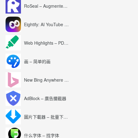
RoSeal – Augmented Roblox Experience
Eightify: AI YouTube Summary with ChatGPT
Web Highlights – PDF & Web Highlighter
画 – 简单的画
New Bing Anywhere (Bing Chat GPT-4)
AdBlock – 廣告攔截器
圖片下載器 – 批量下載圖片
什么字体 – 找字体