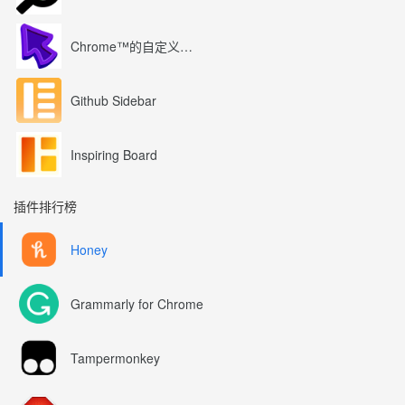
Chrome™的自定义光标
Github Sidebar
Inspiring Board
插件排行榜
Honey
Grammarly for Chrome
Tampermonkey