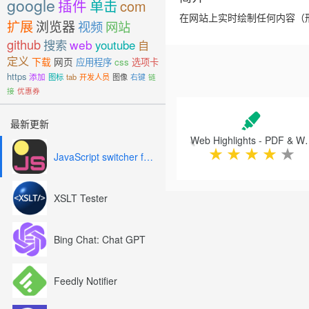
google
插件
单击
com
在网站上实时绘制任何内容（
扩展
浏览器
视频
网站
github
搜索
web
youtube
自
定义
下载
网页
应用程序
css
选项卡
https
添加
图标
tab
开发人员
图像
右键
链
接
优惠券
Previous
最新更新
Web Highlights -
★
★
★
★
★
JavaScript switcher for SEO and development
XSLT Tester
Bing Chat: Chat GPT
Feedly Notifier