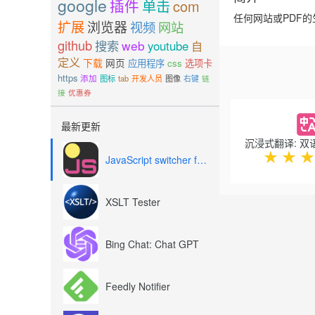
google
插件
单击
com
任何网站或PDF
扩展
浏览器
视频
网站
github
搜索
web
youtube
自
定义
下载
网页
应用程序
css
选项卡
https
添加
图标
tab
开发人员
图像
右键
链
接
优惠券
Previous
最新更新
★
★
★
JavaScript switcher for SEO and development
XSLT Tester
Bing Chat: Chat GPT
Feedly Notifier