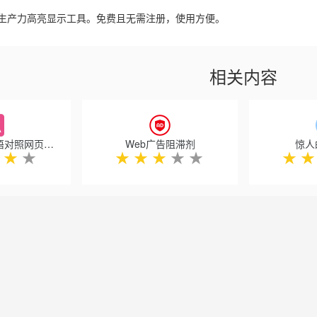
的生产力高亮显示工具。免费且无需注册，使用方便。
相关内容
沉浸式翻译: 双语对照网页翻译 & PDF文档翻译
Web广告阻滞剂
惊人
★
★
★
★
★
★
★
★
★