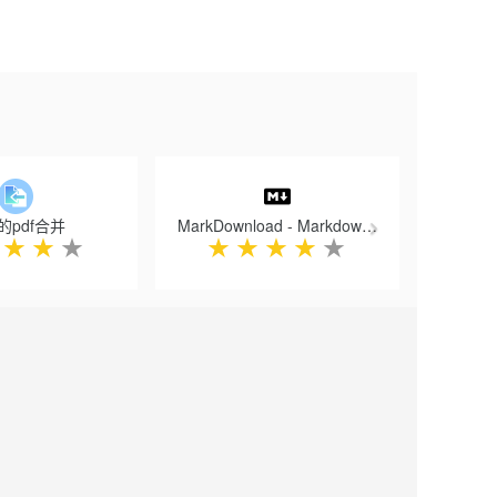
Next
的pdf合并
MarkDownload - Markdown Web Clipper
★
★
★
★
★
★
★
★