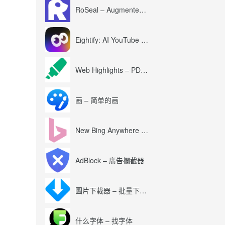
RoSeal – Augmented Roblox Experience
Eightify: AI YouTube Summary with ChatGPT
Web Highlights – PDF & Web Highlighter
画 – 简单的画
New Bing Anywhere (Bing Chat GPT-4)
AdBlock – 廣告攔截器
圖片下載器 – 批量下載圖片
什么字体 – 找字体