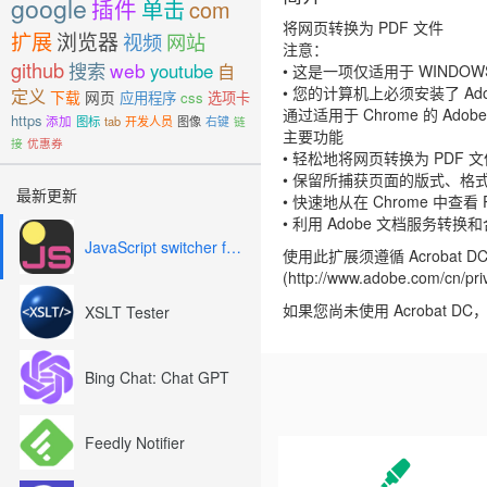
google
插件
单击
com
将网页转换为 PDF 文件
扩展
浏览器
视频
网站
注意：
github
搜索
web
youtube
自
• 这是一项仅适用于 WINDOW
• 您的计算机上必须安装了 Adobe A
定义
下载
网页
应用程序
css
选项卡
通过适用于 Chrome 的 A
https
添加
图标
tab
开发人员
图像
右键
链
主要功能
接
优惠券
• 轻松地将网页转换为 PDF
• 保留所捕获页面的版式、格式和链接
最新更新
• 快速地从在 Chrome 中查看
• 利用 Adobe 文档服务转
JavaScript switcher for SEO and development
使用此扩展须遵循 Acrobat DC 最终
(http://www.adobe.com/cn/pri
如果您尚未使用 Acrobat DC，则可
XSLT Tester
Bing Chat: Chat GPT
Feedly Notifier
Previous