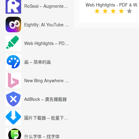
Web Highlights -
RoSeal – Augmented Roblox Experience
★
★
★
★
★
Eightify: AI YouTube Summary with ChatGPT
Web Highlights – PDF & Web Highlighter
画 – 简单的画
New Bing Anywhere (Bing Chat GPT-4)
AdBlock – 廣告攔截器
圖片下載器 – 批量下載圖片
什么字体 – 找字体