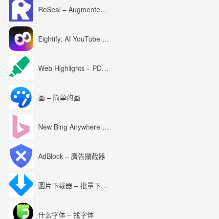
RoSeal – Augmented Roblox Experience
Eightify: AI YouTube Summary with ChatGPT
Web Highlights – PDF & Web Highlighter
画 – 简单的画
New Bing Anywhere (Bing Chat GPT-4)
AdBlock – 廣告攔截器
圖片下載器 – 批量下載圖片
什么字体 – 找字体