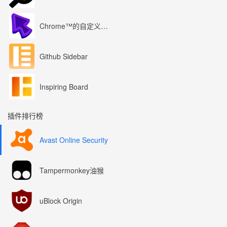
Chrome™的自定义光标
Github Sidebar
Inspiring Board
插件排行榜
Avast Online Security
Tampermonkey油猴
uBlock Origin