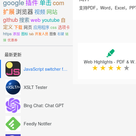
google
插件
单击
com
支持PDF，Word，Excel
扩展
浏览器
视频
网站
github
搜索
web
youtube
自
定义
下载
网页
应用程序
css
选项卡
https
添加
图标
tab
开发人员
图像
右键
链
接
优惠券
Previous
最新更新
Web Highlights -
★
★
★
★
★
JavaScript switcher for SEO and development
XSLT Tester
Bing Chat: Chat GPT
Feedly Notifier