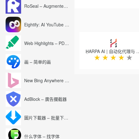
– 等等
RoSeal – Augmented Roblox Experience
当然，启用越多的过滤规则就会产生越高
uBlock₀ 的内存占用依然
Eightify: AI YouTube Summary with ChatGPT
另外请注意，选择一些额外的列
Previous
***
Web Highlights – PDF & Web Highlighter
没有这些过滤规则列表，这个
HARPA AI | 自动化代理与 Cl
变得可能。
★
★
★
★
★
画 – 简单的画
***
免费。
遵从 GPLv3 公共许可协议开
New Bing Anywhere (Bing Chat GPT-4)
一切为了用户。
贡献者 @ Github:
AdBlock – 廣告攔截器
https://github.com/gorhill/uBl
贡献者 @ Crowdin:
https://crowdin.net/project/ub
圖片下載器 – 批量下載圖片
***
它还是一个相当早期的版本，
什么字体 – 找字体