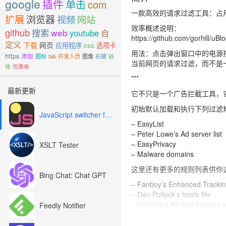
google
插件
单击
com
一款高效的请求过滤工具：占
扩展
浏览器
视频
网站
效率概述说明：
github
搜索
web
youtube
自
https://github.com/gorhill/uB
定义
下载
网页
应用程序
css
选项卡
用法：点击弹出窗口中的电源按
https
添加
图标
tab
开发人员
图像
右键
链
当前网页的请求过滤，而不是
接
优惠券
***
最新更新
它不只是一个广告拦截工具，它还
初始默认加载和执行下列过滤
JavaScript switcher for SEO and development
– EasyList
– Peter Lowe’s Ad server list
– EasyPrivacy
XSLT Tester
– Malware domains
这里还有更多的规则列表供你
Bing Chat: Chat GPT
– Fanboy’s Enhanced Trackin
– Dan Pollock’s hosts file
– hpHosts’s Ad and tracking 
Feedly Notifier
– MVPS HOSTS
– Spam404