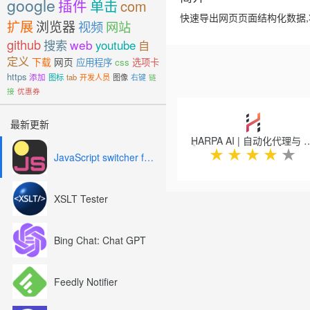
google
插件
单击
com
快速导出网页页面结构化数据,将结果
扩展
浏览器
视频
网站
github
搜索
web
youtube
自
定义
下载
网页
应用程序
css
选项卡
https
添加
图标
tab
开发人员
图像
右键
链
接
优惠券
Previous
最新更新
HARPA AI | 自动化代理与 Cl
★
★
★
★
★
JavaScript switcher for SEO and development
XSLT Tester
Bing Chat: Chat GPT
Feedly Notifier