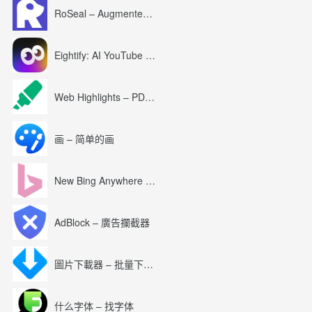
RoSeal – Augmented Roblox Experience
Eightify: AI YouTube Summary with ChatGPT
Web Highlights – PDF & Web Highlighter
画 – 简单的画
New Bing Anywhere (Bing Chat GPT-4)
AdBlock – 廣告攔截器
圖片下載器 – 批量下載圖片
什么字体 – 找字体