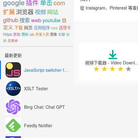
google
插件
单击
com
從 Instagram、Pinte
扩展
浏览器
视频
网站
github
搜索
web
youtube
自
定义
下载
网页
应用程序
css
选项卡
https
添加
图标
tab
开发人员
图像
右键
链
接
优惠券
Previous
最新更新
視頻下載器 - Video Dow
★
★
★
★
★
JavaScript switcher for SEO and development
XSLT Tester
Bing Chat: Chat GPT
Feedly Notifier