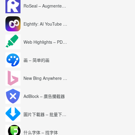
RoSeal – Augmented Roblox Experience
Eightify: AI YouTube Summary with ChatGPT
Web Highlights – PDF & Web Highlighter
画 – 简单的画
New Bing Anywhere (Bing Chat GPT-4)
AdBlock – 廣告攔截器
圖片下載器 – 批量下載圖片
什么字体 – 找字体