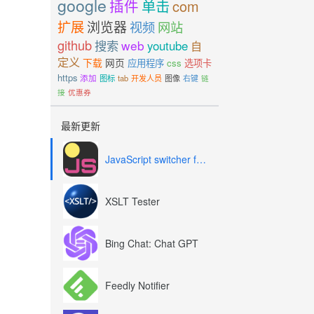
google
插件
单击
com
扩展
浏览器
视频
网站
github
搜索
web
youtube
自
定义
下载
网页
应用程序
css
选项卡
https
添加
图标
tab
开发人员
图像
右键
链
接
优惠券
最新更新
JavaScript switcher for SEO and development
XSLT Tester
Bing Chat: Chat GPT
Feedly Notifier