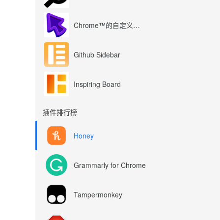
Chrome™的自定义光标
Github Sidebar
Inspiring Board
插件排行榜
Honey
Grammarly for Chrome
Tampermonkey