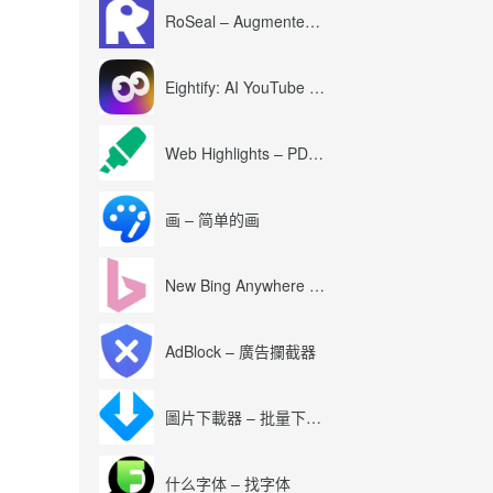
RoSeal – Augmented Roblox Experience
Eightify: AI YouTube Summary with ChatGPT
Web Highlights – PDF & Web Highlighter
画 – 简单的画
New Bing Anywhere (Bing Chat GPT-4)
AdBlock – 廣告攔截器
圖片下載器 – 批量下載圖片
什么字体 – 找字体