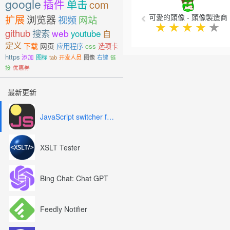
google
插件
单击
com
可愛的頭像 - 頭像製造商
扩展
浏览器
视频
网站
★
★
★
★
★
github
搜索
web
youtube
自
定义
下载
网页
应用程序
css
选项卡
https
添加
图标
tab
开发人员
图像
右键
链
接
优惠券
最新更新
JavaScript switcher for SEO and development
XSLT Tester
Bing Chat: Chat GPT
Feedly Notifier