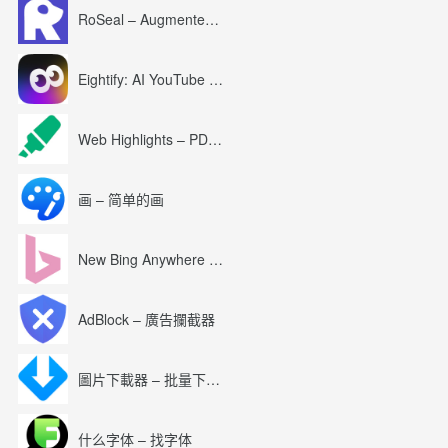
RoSeal – Augmented Roblox Experience
Eightify: AI YouTube Summary with ChatGPT
Web Highlights – PDF & Web Highlighter
画 – 简单的画
New Bing Anywhere (Bing Chat GPT-4)
AdBlock – 廣告攔截器
圖片下載器 – 批量下載圖片
什么字体 – 找字体