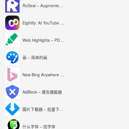
RoSeal – Augmented Roblox Experience
Eightify: AI YouTube Summary with ChatGPT
Web Highlights – PDF & Web Highlighter
画 – 简单的画
New Bing Anywhere (Bing Chat GPT-4)
AdBlock – 廣告攔截器
圖片下載器 – 批量下載圖片
什么字体 – 找字体