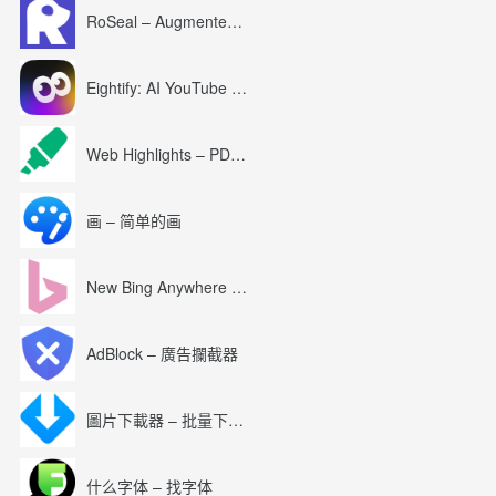
RoSeal – Augmented Roblox Experience
Eightify: AI YouTube Summary with ChatGPT
Web Highlights – PDF & Web Highlighter
画 – 简单的画
New Bing Anywhere (Bing Chat GPT-4)
AdBlock – 廣告攔截器
圖片下載器 – 批量下載圖片
什么字体 – 找字体