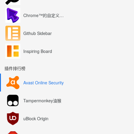
Chrome™的自定义光标
Github Sidebar
Inspiring Board
插件排行榜
Avast Online Security
Tampermonkey油猴
uBlock Origin