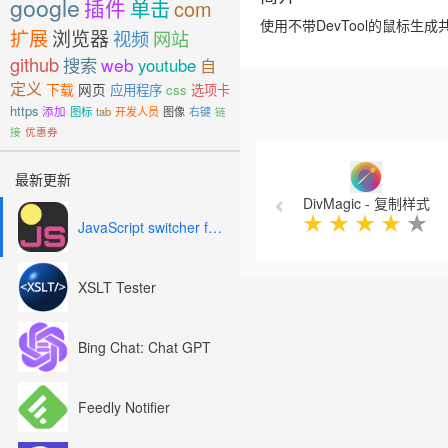
google
插件
单击
com
使用不带DevTool的鼠标生成
扩展
浏览器
视频
网站
github
搜索
web
youtube
自
定义
下载
网页
应用程序
css
选项卡
https
添加
图标
tab
开发人员
图像
右键
链
接
优惠券
Previous
最新更新
DivMagic - 复制样式
★
★
★
★
★
JavaScript switcher for SEO and development
XSLT Tester
Bing Chat: Chat GPT
Feedly Notifier