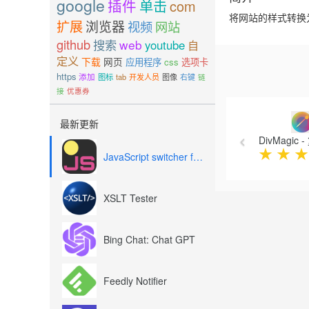
google
插件
单击
com
将网站的样式转换
扩展
浏览器
视频
网站
github
搜索
web
youtube
自
定义
下载
网页
应用程序
css
选项卡
https
添加
图标
tab
开发人员
图像
右键
链
接
优惠券
Previous
最新更新
DivMagic
★
★
★
JavaScript switcher for SEO and development
XSLT Tester
Bing Chat: Chat GPT
Feedly Notifier