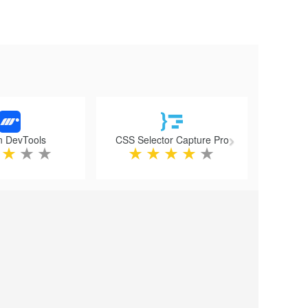
Next
n DevTools
CSS Selector Capture Pro
★
★
★
★
★
★
★
★