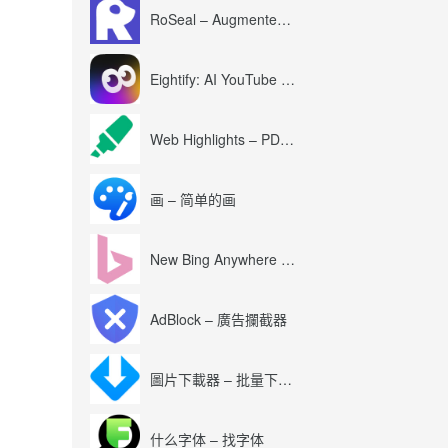
RoSeal – Augmented Roblox Experience
Eightify: AI YouTube Summary with ChatGPT
Web Highlights – PDF & Web Highlighter
画 – 简单的画
New Bing Anywhere (Bing Chat GPT-4)
AdBlock – 廣告攔截器
圖片下載器 – 批量下載圖片
什么字体 – 找字体