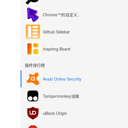
Chrome™的自定义光标
Github Sidebar
Inspiring Board
插件排行榜
Avast Online Security
Tampermonkey油猴
uBlock Origin