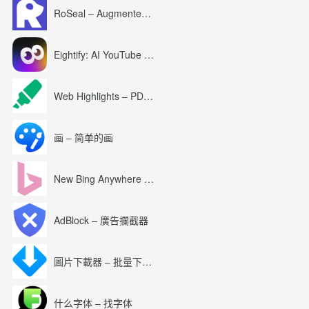
RoSeal – Augmented Roblox Experience
Eightify: AI YouTube Summary with ChatGPT
Web Highlights – PDF & Web Highlighter
画 – 简单的画
New Bing Anywhere (Bing Chat GPT-4)
AdBlock – 廣告攔截器
圖片下載器 – 批量下載圖片
什么字体 – 找字体