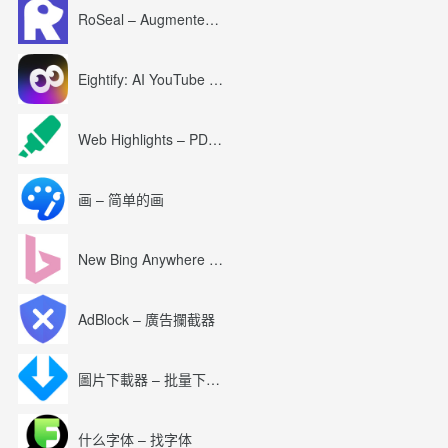
RoSeal – Augmented Roblox Experience
Eightify: AI YouTube Summary with ChatGPT
Web Highlights – PDF & Web Highlighter
画 – 简单的画
New Bing Anywhere (Bing Chat GPT-4)
AdBlock – 廣告攔截器
圖片下載器 – 批量下載圖片
什么字体 – 找字体