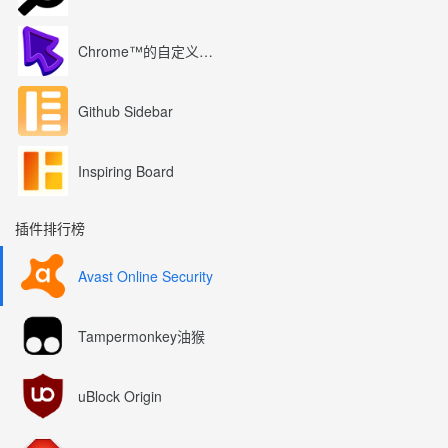
Chrome™的自定义光标
Github Sidebar
Inspiring Board
插件排行榜
Avast Online Security
Tampermonkey油猴
uBlock Origin