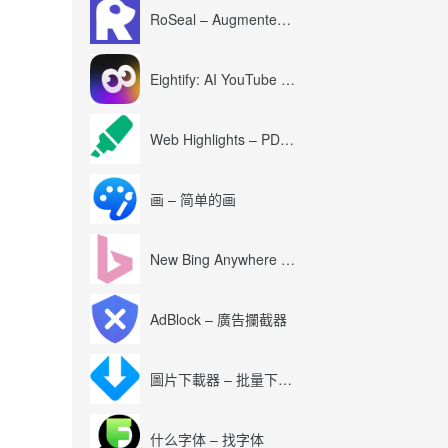
RoSeal – Augmented Roblox Experience
Eightify: AI YouTube Summary with ChatGPT
Web Highlights – PDF & Web Highlighter
画 – 简单的画
New Bing Anywhere (Bing Chat GPT-4)
AdBlock – 廣告攔截器
圖片下載器 – 批量下載圖片
什么字体 – 找字体