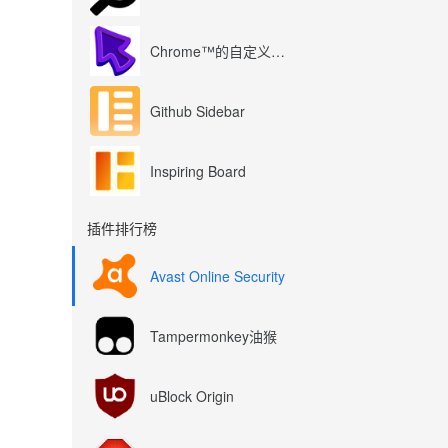
Chrome™的自定义光标
Github Sidebar
Inspiring Board
插件排行榜
Avast Online Security
Tampermonkey油猴
uBlock Origin