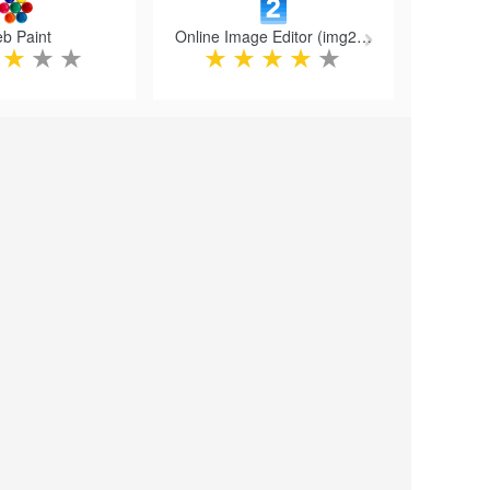
b Paint
Online Image Editor (img2go.com)
★
★
★
★
★
★
★
★