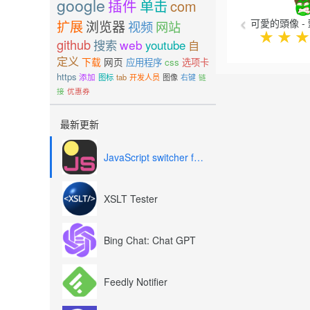
google
插件
单击
com
可愛的頭像 -
扩展
浏览器
视频
网站
★
★
★
github
搜索
web
youtube
自
定义
下载
网页
应用程序
css
选项卡
https
添加
图标
tab
开发人员
图像
右键
链
接
优惠券
最新更新
JavaScript switcher for SEO and development
XSLT Tester
Bing Chat: Chat GPT
Feedly Notifier