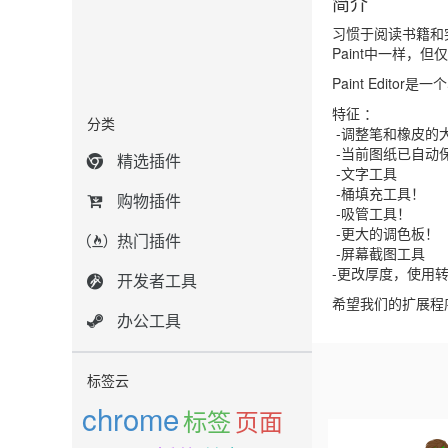
简介
习惯于阅读书籍和
Paint中一样，
Paint Edit
特征 ：
分类
-调整笔和橡皮的
-当前图纸已自动
精选插件
-文字工具
-桶填充工具！
购物插件
-吸管工具！
-更大的调色板！
热门插件
-屏幕截图工具
-更改厚度，使用
开发者工具
希望我们的扩展程
办公工具
标签云
chrome
标签
页面
Previous