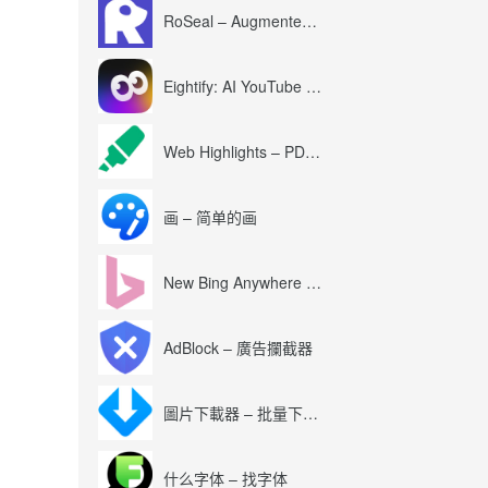
RoSeal – Augmented Roblox Experience
Eightify: AI YouTube Summary with ChatGPT
Web Highlights – PDF & Web Highlighter
画 – 简单的画
New Bing Anywhere (Bing Chat GPT-4)
AdBlock – 廣告攔截器
圖片下載器 – 批量下載圖片
什么字体 – 找字体