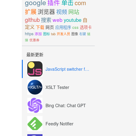
google
插件
单击
com
扩展
浏览器
视频
网站
github
搜索
web
youtube
自
定义
下载
网页
应用程序
css
选项卡
https
添加
图标
tab
开发人员
图像
右键
链
接
优惠券
最新更新
JavaScript switcher for SEO and development
XSLT Tester
Bing Chat: Chat GPT
Feedly Notifier