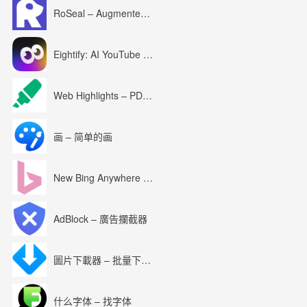
RoSeal – Augmented Roblox Experience
Eightify: AI YouTube Summary with ChatGPT
Web Highlights – PDF & Web Highlighter
画 – 简单的画
New Bing Anywhere (Bing Chat GPT-4)
AdBlock – 廣告攔截器
圖片下載器 – 批量下載圖片
什么字体 – 找字体