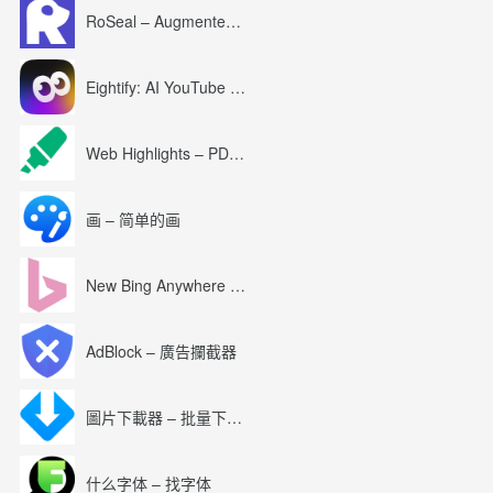
RoSeal – Augmented Roblox Experience
Eightify: AI YouTube Summary with ChatGPT
Web Highlights – PDF & Web Highlighter
画 – 简单的画
New Bing Anywhere (Bing Chat GPT-4)
AdBlock – 廣告攔截器
圖片下載器 – 批量下載圖片
什么字体 – 找字体