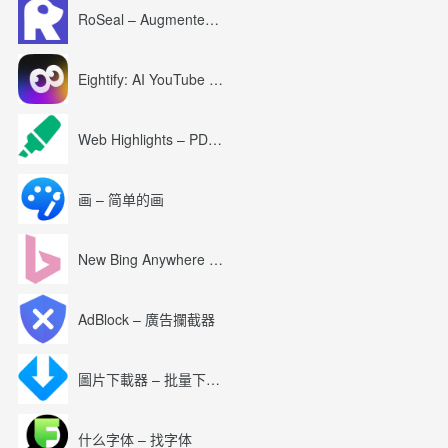
RoSeal – Augmented Roblox Experience
Eightify: AI YouTube Summary with ChatGPT
Web Highlights – PDF & Web Highlighter
画 – 简单的画
New Bing Anywhere (Bing Chat GPT-4)
AdBlock – 廣告攔截器
圖片下載器 – 批量下載圖片
什么字体 – 找字体