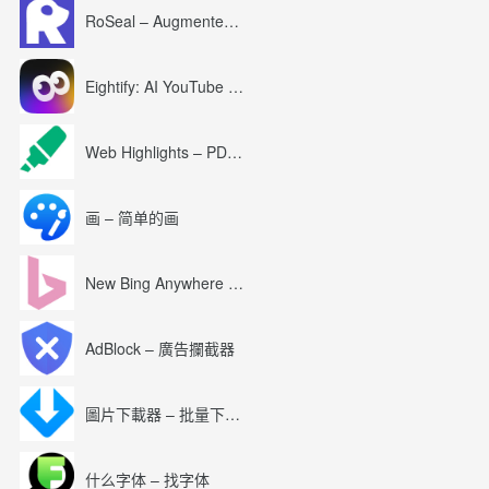
RoSeal – Augmented Roblox Experience
Eightify: AI YouTube Summary with ChatGPT
Web Highlights – PDF & Web Highlighter
画 – 简单的画
New Bing Anywhere (Bing Chat GPT-4)
AdBlock – 廣告攔截器
圖片下載器 – 批量下載圖片
什么字体 – 找字体