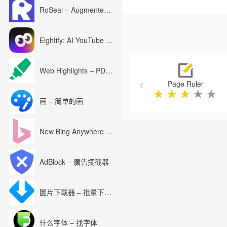
RoSeal – Augmented Roblox Experience
Eightify: AI YouTube Summary with ChatGPT
Previous
Web Highlights – PDF & Web Highlighter
Page Ruler
★
★
★
★
★
画 – 简单的画
New Bing Anywhere (Bing Chat GPT-4)
AdBlock – 廣告攔截器
圖片下載器 – 批量下載圖片
什么字体 – 找字体