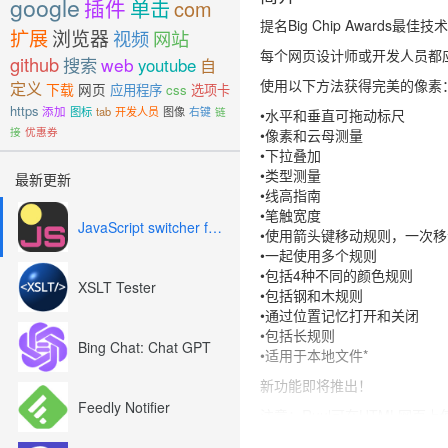
google
插件
单击
com
提名Big Chip Awards最佳技
扩展
浏览器
视频
网站
每个网页设计师或开发人员都
github
搜索
web
youtube
自
使用以下方法获得完美的像素
定义
下载
网页
应用程序
css
选项卡
https
添加
图标
tab
开发人员
图像
右键
链
•水平和垂直可拖动标尺
接
优惠券
•像素和云母测量
•下拉叠加
•类型测量
最新更新
•线高指南
•笔触宽度
JavaScript switcher for SEO and development
•使用箭头键移动规则，一次
•一起使用多个规则
•包括4种不同的颜色规则
XSLT Tester
•包括钢和木规则
•通过位置记忆打开和关闭
•包括长规则
Bing Chat: Chat GPT
•适用于本地文件*
新功能即将推出！
Feedly Notifier
注意：Ruul可在HTML网页上使
*要在本地文件上使用，请在首