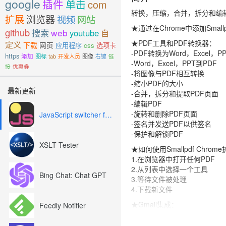
google
插件
单击
com
转换，压缩，合并，拆分和编辑
扩展
浏览器
视频
网站
★通过在Chrome中添加Sm
github
搜索
web
youtube
自
★PDF工具和PDF转换器：
定义
下载
网页
应用程序
css
选项卡
-PDF转换为Word，Excel，P
https
添加
图标
tab
开发人员
图像
右键
链
-Word，Excel，PPT到PDF
接
优惠券
-将图像与PDF相互转换
-缩小PDF的大小
最新更新
-合并，拆分和提取PDF页面
-编辑PDF
-旋转和删除PDF页面
JavaScript switcher for SEO and development
-签名并发送PDF以供签名
-保护和解锁PDF
XSLT Tester
★如何使用Smallpdf Chro
1.在浏览器中打开任何PDF
2.从列表中选择一个工具
Bing Chat: Chat GPT
3.等待文件被处理
4.下载新文件
★Gmail集成：
Feedly Notifier
-将压缩的附件添加到电子邮
-将PDF附件转换为Word，Exc