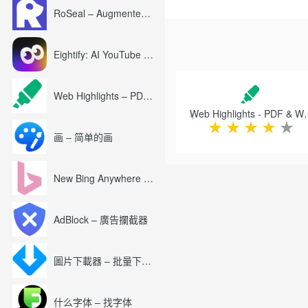
RoSeal – Augmented Roblox Experience
★使用Smallpdf，您可以处
-PDF
-Microsoft Office：Word，E
Eightify: AI YouTube Summary with ChatGPT
-图片：JPG，PNG，BMP，GI
-扫描：OCR可用于将PDF
Previous
★使用Smallpdf Pro帐户加
Web Highlights – PDF & Web Highlighter
-无限使用：在所有工具上处
Web Highlights -
– 无广告
★
★
★
★
★
-批处理：一次处理数百个文件
画 – 简单的画
-工作流程：使用多种工具轻
-离线工作：享受无限使用Smallpd
-数字签名：创建和存储您的
New Bing Anywhere (Bing Chat GPT-4)
★每月超过2000万用户的信赖
安装扩展程序，即表示您同意Smallp
AdBlock – 廣告攔截器
圖片下載器 – 批量下載圖片
什么字体 – 找字体