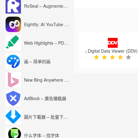
Kindle Fire的边缘检查：http://
RoSeal – Augmented Roblox Experience
Edge Inspect团队博客：http://a
Eightify: AI YouTube Summary with ChatGPT
Previous
Web Highlights – PDF & Web Highlighter
Digital Data Viewer (DDV)
★
★
★
★
★
画 – 简单的画
New Bing Anywhere (Bing Chat GPT-4)
AdBlock – 廣告攔截器
圖片下載器 – 批量下載圖片
什么字体 – 找字体