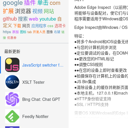
google
插件
单击
com
Adobe Edge Inspec
扩展
浏览器
视频
网站
将能够与设备配对，使它们与计算机
github
搜索
web
youtube
自
程序需要适用于Windows或OS X
定义
下载
网页
应用程序
css
选项卡
Edge Inspect由Windows 
https
添加
图标
tab
开发人员
图像
右键
链
特征：
接
优惠券
●将多个Android和iOS设
●与您的计算机同步浏览
最新更新
●定位要调试的设备，在DOM
●●更改您的HTML标记
●●调整CSS规则
JavaScript switcher for SEO and development
●●在您的设备上即时查看更改
●拍摄保存在计算机上的设备
●JS Bin集成
XSLT Tester
●清除设备上的缓存并刷新页
●本地主机，127.0.0.1和machi
●HTTP身份验证支持
Bing Chat: Chat GPT
●SSL / HTTPS支持
需要OS X和Windows的Edge Ins
Feedly Notifier
适用于iOS的Edge Inspect：http:
适用于Android的Edge Inspect：h