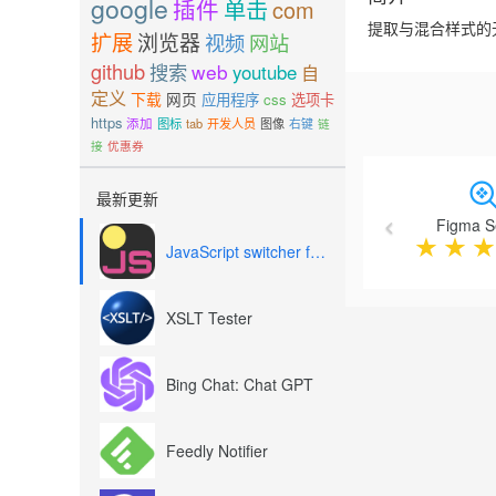
google
插件
单击
com
提取与混合样式的
扩展
浏览器
视频
网站
github
搜索
web
youtube
自
定义
下载
网页
应用程序
css
选项卡
https
添加
图标
tab
开发人员
图像
右键
链
接
优惠券
Previous
最新更新
Figma S
★
★
★
JavaScript switcher for SEO and development
XSLT Tester
Bing Chat: Chat GPT
Feedly Notifier