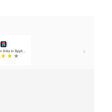
Next
Figma (Open links in Application)
★
★
★