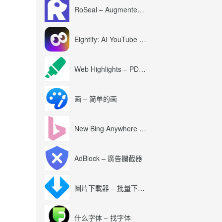
RoSeal – Augmented Roblox Experience
Eightify: AI YouTube Summary with ChatGPT
Web Highlights – PDF & Web Highlighter
画 – 简单的画
New Bing Anywhere (Bing Chat GPT-4)
AdBlock – 廣告攔截器
圖片下載器 – 批量下載圖片
什么字体 – 找字体