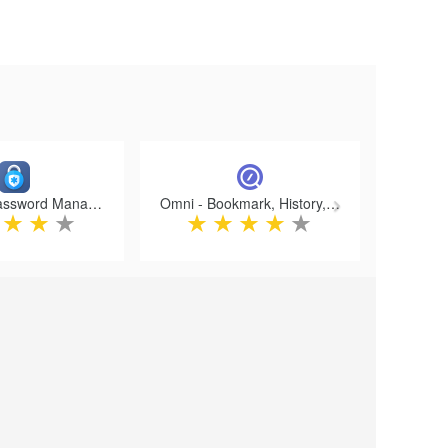
Next
DualSafe Password Manager & Digital Vault
Omni - Bookmark, History, & Tab Manager
★
★
★
★
★
★
★
★