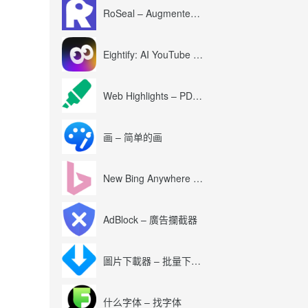
RoSeal – Augmented Roblox Experience
Eightify: AI YouTube Summary with ChatGPT
Web Highlights – PDF & Web Highlighter
画 – 简单的画
New Bing Anywhere (Bing Chat GPT-4)
AdBlock – 廣告攔截器
圖片下載器 – 批量下載圖片
什么字体 – 找字体