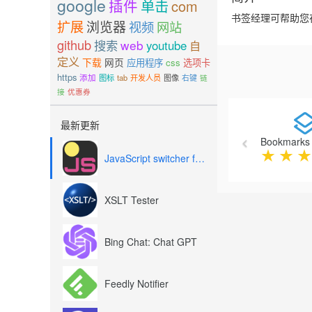
google
插件
单击
com
书签经理可帮助您
扩展
浏览器
视频
网站
github
搜索
web
youtube
自
定义
下载
网页
应用程序
css
选项卡
https
添加
图标
tab
开发人员
图像
右键
链
接
优惠券
Previous
最新更新
Bookmarks 
★
★
★
JavaScript switcher for SEO and development
XSLT Tester
Bing Chat: Chat GPT
Feedly Notifier