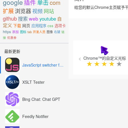
google
插件
单击
com
给您的默认Chrome主页赋予
扩展
浏览器
视频
网站
github
搜索
web
youtube
自
定义
下载
网页
应用程序
css
选项卡
https
添加
图标
tab
开发人员
图像
右键
链
接
优惠券
Previous
最新更新
Chrome™的自定义光标
★
★
★
★
★
JavaScript switcher for SEO and development
XSLT Tester
Bing Chat: Chat GPT
Feedly Notifier