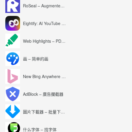
RoSeal – Augmented Roblox Experience
Eightify: AI YouTube Summary with ChatGPT
Web Highlights – PDF & Web Highlighter
画 – 简单的画
New Bing Anywhere (Bing Chat GPT-4)
AdBlock – 廣告攔截器
圖片下載器 – 批量下載圖片
什么字体 – 找字体