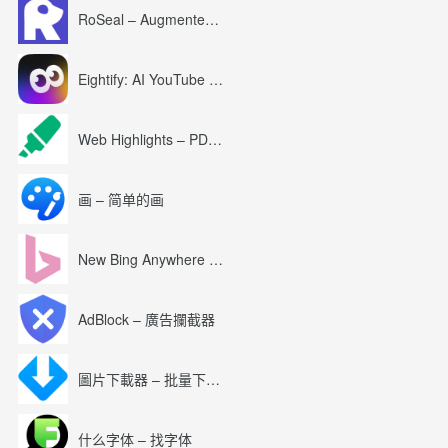
RoSeal – Augmented Roblox Experience
Eightify: AI YouTube Summary with ChatGPT
Web Highlights – PDF & Web Highlighter
画 – 简单的画
New Bing Anywhere (Bing Chat GPT-4)
AdBlock – 廣告攔截器
圖片下載器 – 批量下載圖片
什么字体 – 找字体