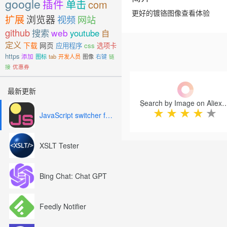
google
插件
单击
com
更好的镀铬图像查看体验
扩展
浏览器
视频
网站
github
搜索
web
youtube
自
定义
下载
网页
应用程序
css
选项卡
https
添加
图标
tab
开发人员
图像
右键
链
接
优惠券
Previous
最新更新
Search by Image on A
★
★
★
★
★
JavaScript switcher for SEO and development
XSLT Tester
Bing Chat: Chat GPT
Feedly Notifier