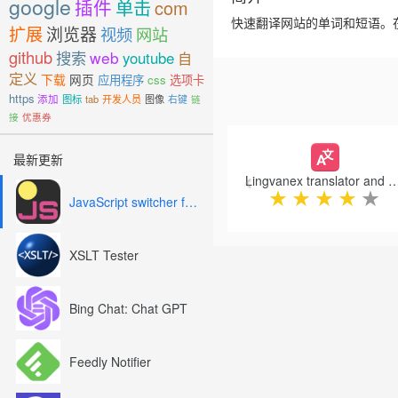
google
插件
单击
com
快速翻译网站的单词和短语。在l
扩展
浏览器
视频
网站
github
搜索
web
youtube
自
定义
下载
网页
应用程序
css
选项卡
https
添加
图标
tab
开发人员
图像
右键
链
接
优惠券
Previous
最新更新
Lingvanex translator and dictiona
★
★
★
★
★
JavaScript switcher for SEO and development
XSLT Tester
Bing Chat: Chat GPT
Feedly Notifier