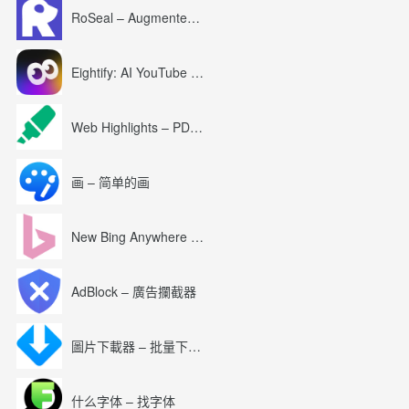
RoSeal – Augmented Roblox Experience
Eightify: AI YouTube Summary with ChatGPT
Web Highlights – PDF & Web Highlighter
画 – 简单的画
New Bing Anywhere (Bing Chat GPT-4)
AdBlock – 廣告攔截器
圖片下載器 – 批量下載圖片
什么字体 – 找字体