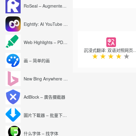
其顿文，马达加斯加文，马来
RoSeal – Augmented Roblox Experience
葡萄牙文，旁遮普文，罗马尼
Sundanese，斯瓦希里
萨语和意第绪语。
Eightify: AI YouTube Summary with ChatGPT
Previous
Web Highlights – PDF & Web Highlighter
沉浸式翻译: 双语对照网页翻译 &
★
★
★
★
★
画 – 简单的画
New Bing Anywhere (Bing Chat GPT-4)
AdBlock – 廣告攔截器
圖片下載器 – 批量下載圖片
什么字体 – 找字体