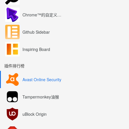
Chrome™的自定义光标
Github Sidebar
Inspiring Board
插件排行榜
Avast Online Security
Tampermonkey油猴
uBlock Origin