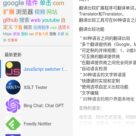
google
插件
单击
com
翻译比较扩展程序可翻译单词，短语和文
扩展
浏览器
视频
网站
Translator和Translator。
github
搜索
web
youtube
自
翻译比较工具可在90种语言
定义
下载
网页
应用程序
css
选项卡
翻译比较功能
https
添加
图标
tab
开发人员
图像
右键
链
* 90种语言之间的翻译比较
接
优惠券
*多个翻译提供商（Google，Micro
*可定制的并排视图：1、2或
最新更新
*可互换的翻译提供商
*在翻译提供商之间完全同步
*自动语言检测
JavaScript switcher for SEO and development
* 30种语言的文字转语音
*快捷键的实现和定制
*使用选项自定义比较功能
XSLT Tester
*文字编辑
* 22种语言的用户界面本地化
Bing Chat: Chat GPT
支持的语言：
南非语，阿尔巴尼亚语，阿姆
尼亚语，宿雾语，中文（简体
Feedly Notifier
加利西亚语，格鲁吉亚语，德
语，意大利语，日语，日语，