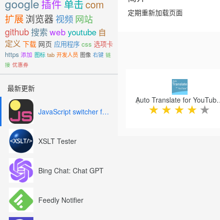
google
插件
单击
com
定期重新加载页面
扩展
浏览器
视频
网站
github
搜索
web
youtube
自
定义
下载
网页
应用程序
css
选项卡
https
添加
图标
tab
开发人员
图像
右键
链
接
优惠券
Previous
最新更新
Auto Translate for
★
★
★
★
★
JavaScript switcher for SEO and development
XSLT Tester
Bing Chat: Chat GPT
Feedly Notifier