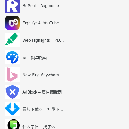
RoSeal – Augmented Roblox Experience
Eightify: AI YouTube Summary with ChatGPT
Web Highlights – PDF & Web Highlighter
画 – 简单的画
New Bing Anywhere (Bing Chat GPT-4)
AdBlock – 廣告攔截器
圖片下載器 – 批量下載圖片
什么字体 – 找字体