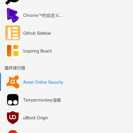
Chrome™的自定义光标
Github Sidebar
Inspiring Board
插件排行榜
Avast Online Security
Tampermonkey油猴
uBlock Origin