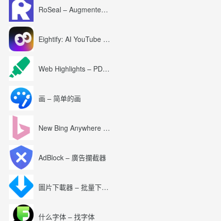
RoSeal – Augmented Roblox Experience
Eightify: AI YouTube Summary with ChatGPT
Web Highlights – PDF & Web Highlighter
画 – 简单的画
New Bing Anywhere (Bing Chat GPT-4)
AdBlock – 廣告攔截器
圖片下載器 – 批量下載圖片
什么字体 – 找字体