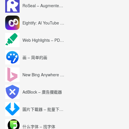
RoSeal – Augmented Roblox Experience
Eightify: AI YouTube Summary with ChatGPT
Web Highlights – PDF & Web Highlighter
画 – 简单的画
New Bing Anywhere (Bing Chat GPT-4)
AdBlock – 廣告攔截器
圖片下載器 – 批量下載圖片
什么字体 – 找字体