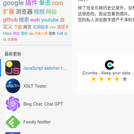
google
插件
单击
com
除了完全忘掉历史记录外，没
扩展
浏览器
视频
网站
这很危险。假设您看色情片。 
github
搜索
web
youtube
自
您的私人浏览数字遗产干净利
定义
下载
网页
应用程序
css
选项卡
https
添加
图标
tab
开发人员
图像
右键
链
接
优惠券
最新更新
Previous
JavaScript switcher for SEO and development
Crumbs - Keep your data s
★
★
★
★
★
XSLT Tester
Bing Chat: Chat GPT
Feedly Notifier