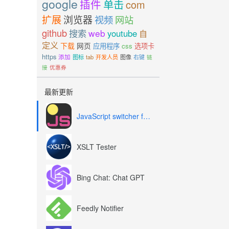
google
插件
单击
com
扩展
浏览器
视频
网站
github
搜索
web
youtube
自
定义
下载
网页
应用程序
css
选项卡
https
添加
图标
tab
开发人员
图像
右键
链
接
优惠券
最新更新
JavaScript switcher for SEO and development
XSLT Tester
Bing Chat: Chat GPT
Feedly Notifier