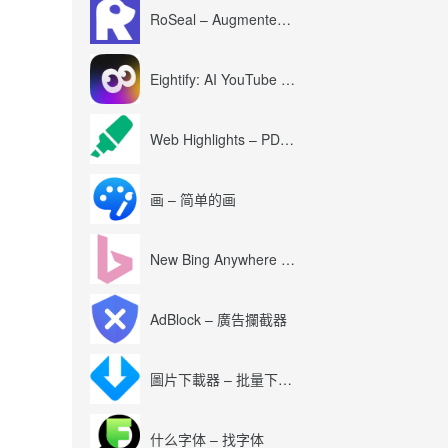
RoSeal – Augmented Roblox Experience
Eightify: AI YouTube Summary with ChatGPT
Web Highlights – PDF & Web Highlighter
画 – 简单的画
New Bing Anywhere (Bing Chat GPT-4)
AdBlock – 廣告攔截器
圖片下載器 – 批量下載圖片
什么字体 – 找字体