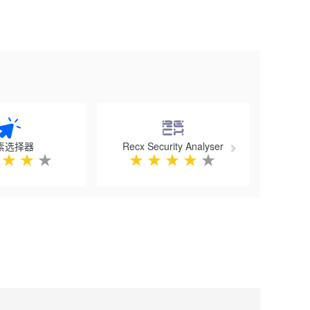
Next
素选择器
Recx Security Analyser
★
★
★
★
★
★
★
★