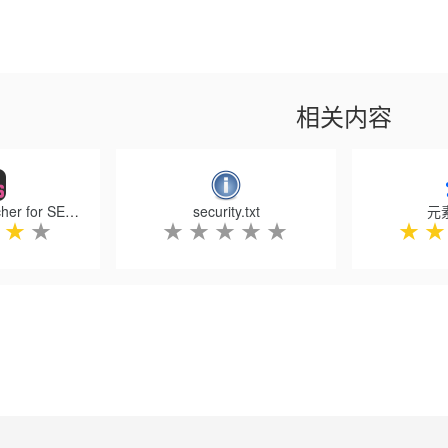
相关内容
JavaScript switcher for SEO and development
security.txt
元
★
★
★
★
★
★
★
★
★