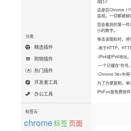
简介
这是在Chrome
监视。一切都被秘
您会看到的第一件
小的数字。
分类
单击该图标时，将
精选插件
-用于HTTP，
-IPv4或IPv
购物插件
-一个已缓存”符
热门插件
-Chrome 58+中
开发者工具
为了方便复制，单击
IPvFoo是免费软件
办公工具
标签云
chrome
标签
页面
Previous