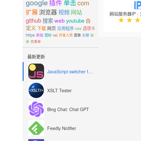
google
插件
单击
com
扩展
浏览器
视频
网站
★
★
★
github
搜索
web
youtube
自
定义
下载
网页
应用程序
css
选项卡
https
添加
图标
tab
开发人员
图像
右键
链
接
优惠券
最新更新
JavaScript switcher for SEO and development
XSLT Tester
Bing Chat: Chat GPT
Feedly Notifier