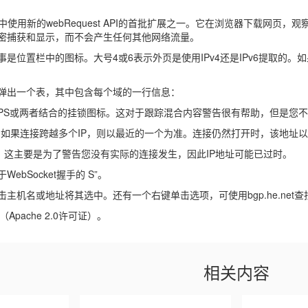
 17中使用新的webRequest API的首批扩展之一。它在浏览器下载
密捕获和显示，而不会产生任何其他网络流量。
事是位置栏中的图标。大号4或6表示外页是使用IPv4还是IPv6提取的
弹出一个表，其中包含每个域的一行信息：
HTTPS或两者结合的挂锁图标。这对于跟踪混合内容警告很有帮助，但是您
6地址。如果连接跨越多个IP，则以最近的一个为准。连接仍然打开时，该地址
号。这主要是为了警告您没有实际的连接发生，因此IP地址可能已过时。
用于WebSocket握手的 S”。
主机名或地址将其选中。还有一个右键单击选项，可使用bgp.he.net
（Apache 2.0许可证）。
相关内容