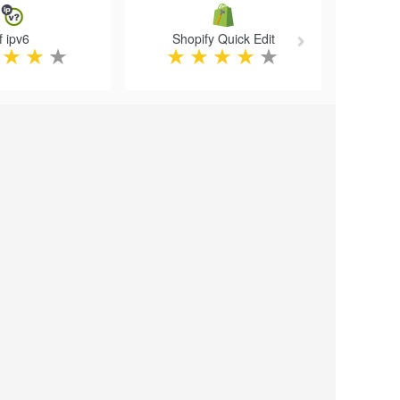
if ipv6
Shopify Quick Edit
★
★
★
★
★
★
★
★