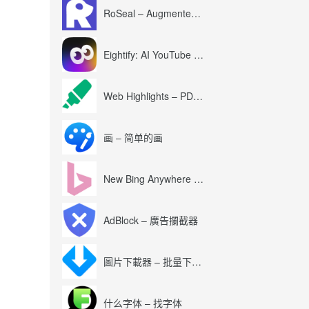
RoSeal – Augmented Roblox Experience
Eightify: AI YouTube Summary with ChatGPT
Web Highlights – PDF & Web Highlighter
画 – 简单的画
New Bing Anywhere (Bing Chat GPT-4)
AdBlock – 廣告攔截器
圖片下載器 – 批量下載圖片
什么字体 – 找字体