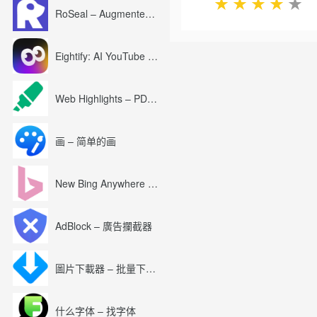
★
★
★
★
★
RoSeal – Augmented Roblox Experience
Eightify: AI YouTube Summary with ChatGPT
Web Highlights – PDF & Web Highlighter
画 – 简单的画
New Bing Anywhere (Bing Chat GPT-4)
AdBlock – 廣告攔截器
圖片下載器 – 批量下載圖片
什么字体 – 找字体