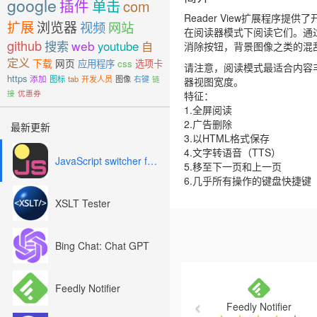
google
插件
单击
com
Reader View扩展程序
扩展
浏览器
视频
网站
在阅读器模式下阅读它们。通
github
搜索
web
youtube
自
消除按钮，背景图像之类的混
定义
下载
网页
应用程序
css
选项卡
请注意，阅读模式最适合内容
https
添加
图标
tab
开发人员
图像
右键
链
器视图宽度。
接
优惠券
特征：
1.全屏阅读
2.广告删除
最新更新
3.以HTML格式保存
4.文字转语音（TTS）
JavaScript switcher for SEO and development
5.移至下一页和上一页
6.几乎所有操作的键盘快捷键
XSLT Tester
Bing Chat: Chat GPT
Previous
Feedly Notifier
Feedly Notifier