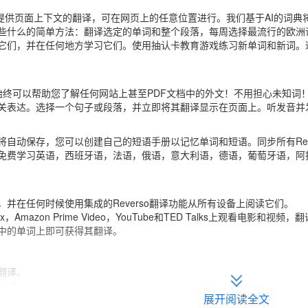
费为您提供页面上下文的翻译，可在网页上的任意位置进行。我们基于AI的
些什么的简单方法：翻译选定的单词和整个段落，每周选择最流行的欧洲
它们，并在任何地方学习它们。使用抽认卡教育游戏练习新单词和新词。
ontext始终可以帮助您了解任何网站上甚至PDF文档中的外文！不用担心
关表达。选择一个句子或段落，并立即将其翻译显示在页面上。听发音并
自动保存，您可以创建自己的短语手册以记忆单词和短语。同步所有Reverso服
免费学习英语，西班牙语，法语，俄语，意大利语，德语，葡萄牙语，阿
，并在任何时候使用集成的Reverso翻译功能从所有设备上阅读它们。
lix，Amazon Prime Video，YouTube和TED Talks上观
中的单词上即可获得其翻译。
翻译。
达式；
机器翻译翻译选定的文本片段
展开阅读全文