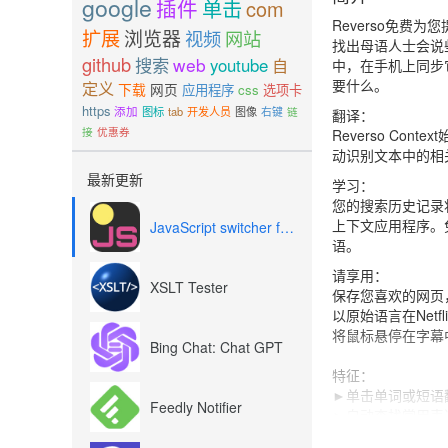
google
插件
单击
com
Reverso免
扩展
浏览器
视频
网站
找出母语人士会说
github
搜索
web
youtube
自
中，在手机上同步
要什么。
定义
下载
网页
应用程序
css
选项卡
https
添加
图标
tab
开发人员
图像
右键
链
翻译：
接
优惠券
Reverso C
动识别文本中的相
最新更新
学习：
您的搜索历史记录将
上下文应用程序。
JavaScript switcher for SEO and development
语。
请享用：
XSLT Tester
保存您喜欢的网页
以原始语言在Netf
将鼠标悬停在字幕
Bing Chat: Chat GPT
特征：
►单击单词或短语
Feedly Notifier
►自动查找常用表
►使用AI驱动的