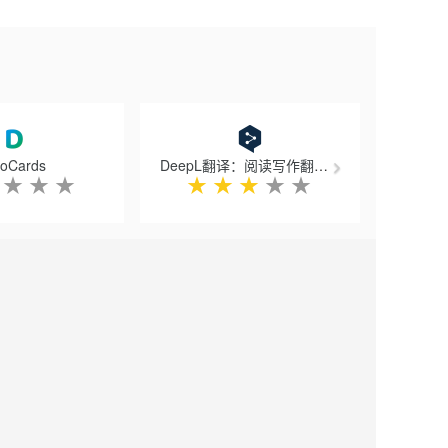
Next
oCards
DeepL翻译：阅读写作翻译器
★
★
★
★
★
★
★
★
，波兰文，罗马尼亚文，日文
lay中获得