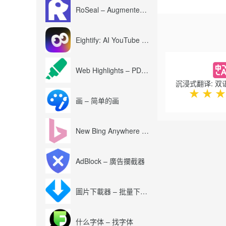
►根据上下文的不
RoSeal – Augmented Roblox Experience
►将想要记住的单
►以文本形式保存
►翻译历史
Eightify: AI YouTube Summary with ChatGPT
►在所有Rever
►在Netflix，Am
Previous
也使用：
Web Highlights – PDF & Web Highlighter
►Reverso拼写
►反向共轭
★
★
★
►逆语法
画 – 简单的画
►反向字典
►Reverso同义词
New Bing Anywhere (Bing Chat GPT-4)
支持的语言：
英文，西班牙文，
提供英语，西班牙
AdBlock – 廣告攔截器
只需一个帐户，您就
下载Reverso M
圖片下載器 – 批量下載圖片
免费试用：
•Reverso Contex
•同义词词典：https://
什么字体 – 找字体