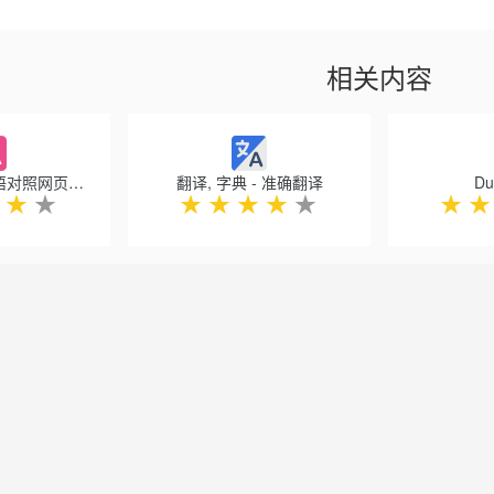
同示例
词添加到短语簿中
您喜欢的网页，以方便阅读和翻译
相关内容
so产品之间实现无缝同步
azon Prime Video，YouTube，TED演讲上进行字幕翻译
器-拼写和语法检查器
沉浸式翻译: 双语对照网页翻译 & PDF文档翻译
翻译, 字典 - 准确翻译
Du
★
★
★
★
★
★
★
★
★
法文，俄文，意大利文，德文，葡萄牙文，阿拉伯文，荷兰文，希伯来文
语，法语，俄语，意大利语，德语用户界面。
可以访问跨平台的所有Reverso应用程序。
obile免费应用程序–使用抽认卡和测验翻译和学习，可在iTunes和Google P
t网站-更多示例，语法信息：https://context.reverso.net/translation/
synonyms.reverso.net/synonym/