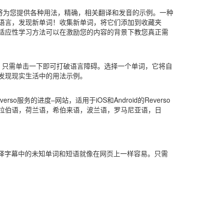
词典将为您提供各种用法，精确，相关翻译和发音的示例。一种
语言，发现新单词！收集新单词，将它们添加到收藏夹
适应性学习方法可以在激励您的内容的背景下教您真正需
未知词！只需单击一下即可打破语言障碍。选择一个单词，它将自
发现现实生活中的用法示例。
务的进度–网站，适用于iOS和Android的Reverso
拉伯语，荷兰语，希伯来语，波兰语，罗马尼亚语，日
看电影和视频，翻译字幕中的未知单词和短语就像在网页上一样容易。只需