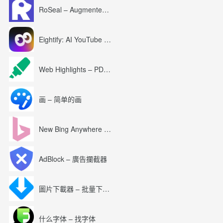
RoSeal – Augmented Roblox Experience
Eightify: AI YouTube Summary with ChatGPT
Web Highlights – PDF & Web Highlighter
画 – 简单的画
New Bing Anywhere (Bing Chat GPT-4)
AdBlock – 廣告攔截器
圖片下載器 – 批量下載圖片
什么字体 – 找字体