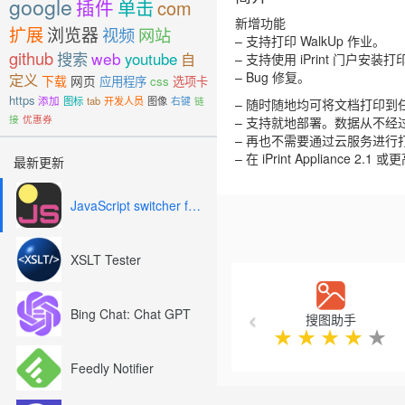
google
插件
单击
com
新增功能
扩展
浏览器
视频
网站
– 支持打印 WalkUp 作业。
github
搜索
web
youtube
自
– 支持使用 iPrint 门户安装
– Bug 修复。
定义
下载
网页
应用程序
css
选项卡
https
添加
图标
tab
开发人员
图像
右键
链
– 随时随地均可将文档打印到任何
接
优惠券
– 支持就地部署。数据从不经
– 再也不需要通过云服务进行
– 在 iPrint Appliance 2
最新更新
JavaScript switcher for SEO and development
XSLT Tester
Previous
Bing Chat: Chat GPT
搜图助手
★
★
★
★
★
Feedly Notifier