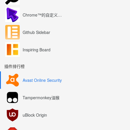
Chrome™的自定义光标
Github Sidebar
Inspiring Board
插件排行榜
Avast Online Security
Tampermonkey油猴
uBlock Origin