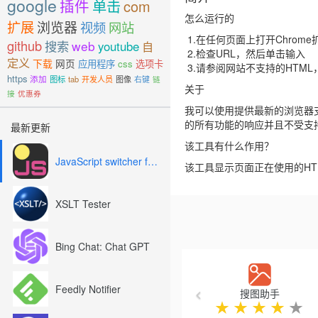
google
插件
单击
com
怎么运行的
扩展
浏览器
视频
网站
1.在任何页面上打开Chrome
github
搜索
web
youtube
自
2.检查URL，然后单击输入
定义
下载
网页
应用程序
css
选项卡
3.请参阅网站不支持的HTML
https
添加
图标
tab
开发人员
图像
右键
链
关于
接
优惠券
我可以使用提供最新的浏览器
的所有功能的响应并且不受支
最新更新
该工具有什么作用？
JavaScript switcher for SEO and development
该工具显示页面正在使用的HTML
XSLT Tester
Bing Chat: Chat GPT
Previous
Feedly Notifier
搜图助手
★
★
★
★
★