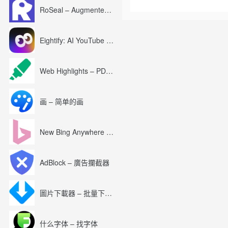
RoSeal – Augmented Roblox Experience
Eightify: AI YouTube Summary with ChatGPT
Web Highlights – PDF & Web Highlighter
画 – 简单的画
New Bing Anywhere (Bing Chat GPT-4)
AdBlock – 廣告攔截器
圖片下載器 – 批量下載圖片
什么字体 – 找字体