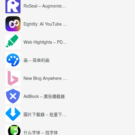
RoSeal – Augmented Roblox Experience
Eightify: AI YouTube Summary with ChatGPT
Web Highlights – PDF & Web Highlighter
画 – 简单的画
New Bing Anywhere (Bing Chat GPT-4)
AdBlock – 廣告攔截器
圖片下載器 – 批量下載圖片
什么字体 – 找字体