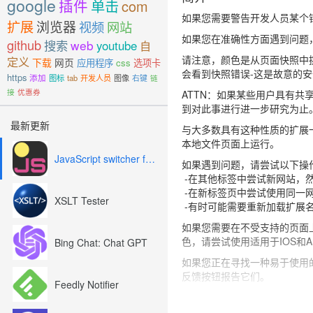
google
插件
单击
com
如果您需要警告开发人员某个
扩展
浏览器
视频
网站
如果您在准确性方面遇到问题
github
搜索
web
youtube
自
请注意，颜色是从页面快照中
定义
下载
网页
应用程序
css
选项卡
会看到快照错误-这是故意的
https
添加
图标
tab
开发人员
图像
右键
链
接
优惠券
ATTN：如果某些用户具有共享
到对此事进行进一步研究为止
最新更新
与大多数具有这种性质的扩展一
本地文件页面上运行。
JavaScript switcher for SEO and development
如果遇到问题，请尝试以下操
-在其他标签中尝试新网站，
-在新标签页中尝试使用同一
XSLT Tester
-有时可能需要重新加载扩展
如果您需要在不受支持的页面上进
色，请尝试使用适用于IOS和An
Bing Chat: Chat GPT
如果您正在寻找一种易于使用
反馈按钮报告它们。
Feedly Notifier
ColorPick可能并不总
重新加载扩展。请记住，显示器的