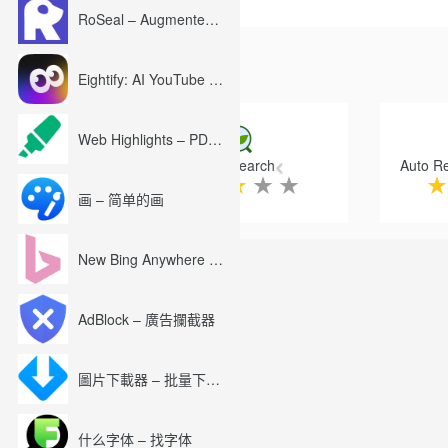
色将作为另一个值（就像在屏
RoSeal – Augmented Roblox Experience
拾色尝试使用无损PNG质量检
如果您的企业正在使用此扩展
Eightify: AI YouTube Summary with ChatGPT
谢谢，
Previous
山姆
Web Highlights – PDF & Web Highlighter
——————————————
Auto Refresh Page - 
该程序是一个拾色器或一个滴管，
★
★
★
★
★
帮助您在进行Web开发调整时
画 – 简单的画
New Bing Anywhere (Bing Chat GPT-4)
AdBlock – 廣告攔截器
圖片下載器 – 批量下載圖片
什么字体 – 找字体