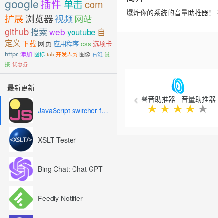
google
插件
单击
com
爆炸你的系統的音量助推器！ 在
扩展
浏览器
视频
网站
github
搜索
web
youtube
自
定义
下载
网页
应用程序
css
选项卡
https
添加
图标
tab
开发人员
图像
右键
链
接
优惠券
Previous
最新更新
聲音助推器 - 音量助推器
★
★
★
★
★
JavaScript switcher for SEO and development
XSLT Tester
Bing Chat: Chat GPT
Feedly Notifier