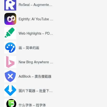
RoSeal – Augmented Roblox Experience
Eightify: AI YouTube Summary with ChatGPT
Web Highlights – PDF & Web Highlighter
画 – 简单的画
New Bing Anywhere (Bing Chat GPT-4)
AdBlock – 廣告攔截器
圖片下載器 – 批量下載圖片
什么字体 – 找字体