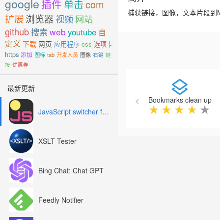
google
插件
单击
com
捕获链接，图像，文本片段到M
扩展
浏览器
视频
网站
github
搜索
web
youtube
自
定义
下载
网页
应用程序
css
选项卡
https
添加
图标
tab
开发人员
图像
右键
链
接
优惠券
Previous
最新更新
Bookmarks clean up
★
★
★
★
★
JavaScript switcher for SEO and development
XSLT Tester
Bing Chat: Chat GPT
Feedly Notifier