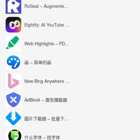
RoSeal – Augmented Roblox Experience
Eightify: AI YouTube Summary with ChatGPT
Web Highlights – PDF & Web Highlighter
画 – 简单的画
New Bing Anywhere (Bing Chat GPT-4)
AdBlock – 廣告攔截器
圖片下載器 – 批量下載圖片
什么字体 – 找字体