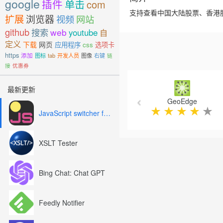
google
插件
单击
com
支持查看中国大陆股票、香港
扩展
浏览器
视频
网站
github
搜索
web
youtube
自
定义
下载
网页
应用程序
css
选项卡
https
添加
图标
tab
开发人员
图像
右键
链
接
优惠券
Previous
最新更新
GeoEdge
★
★
★
★
★
JavaScript switcher for SEO and development
XSLT Tester
Bing Chat: Chat GPT
Feedly Notifier