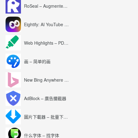
RoSeal – Augmented Roblox Experience
Eightify: AI YouTube Summary with ChatGPT
Web Highlights – PDF & Web Highlighter
画 – 简单的画
New Bing Anywhere (Bing Chat GPT-4)
AdBlock – 廣告攔截器
圖片下載器 – 批量下載圖片
什么字体 – 找字体