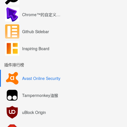
Chrome™的自定义光标
Github Sidebar
Inspiring Board
插件排行榜
Avast Online Security
Tampermonkey油猴
uBlock Origin