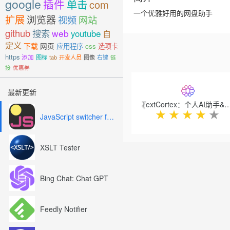
google
插件
单击
com
一个优雅好用的网盘助手
扩展
浏览器
视频
网站
github
搜索
web
youtube
自
定义
下载
网页
应用程序
css
选项卡
https
添加
图标
tab
开发人员
图像
右键
链
接
优惠券
Previous
最新更新
TextCortex：个人AI助手
★
★
★
★
★
JavaScript switcher for SEO and development
XSLT Tester
Bing Chat: Chat GPT
Feedly Notifier