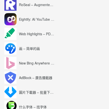
RoSeal – Augmented Roblox Experience
Eightify: AI YouTube Summary with ChatGPT
Web Highlights – PDF & Web Highlighter
画 – 简单的画
New Bing Anywhere (Bing Chat GPT-4)
AdBlock – 廣告攔截器
圖片下載器 – 批量下載圖片
什么字体 – 找字体