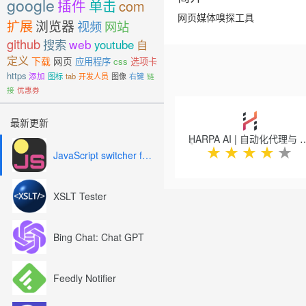
google
插件
单击
com
网页媒体嗅探工具
扩展
浏览器
视频
网站
github
搜索
web
youtube
自
定义
下载
网页
应用程序
css
选项卡
https
添加
图标
tab
开发人员
图像
右键
链
接
优惠券
Previous
最新更新
HARPA AI | 自动化代理与 Cl
★
★
★
★
★
JavaScript switcher for SEO and development
XSLT Tester
Bing Chat: Chat GPT
Feedly Notifier