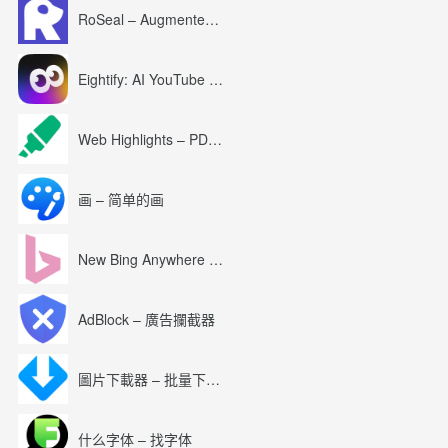
RoSeal – Augmented Roblox Experience
Eightify: AI YouTube Summary with ChatGPT
Web Highlights – PDF & Web Highlighter
画 – 简单的画
New Bing Anywhere (Bing Chat GPT-4)
AdBlock – 廣告攔截器
圖片下載器 – 批量下載圖片
什么字体 – 找字体