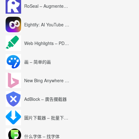
RoSeal – Augmented Roblox Experience
Eightify: AI YouTube Summary with ChatGPT
Web Highlights – PDF & Web Highlighter
画 – 简单的画
New Bing Anywhere (Bing Chat GPT-4)
AdBlock – 廣告攔截器
圖片下載器 – 批量下載圖片
什么字体 – 找字体