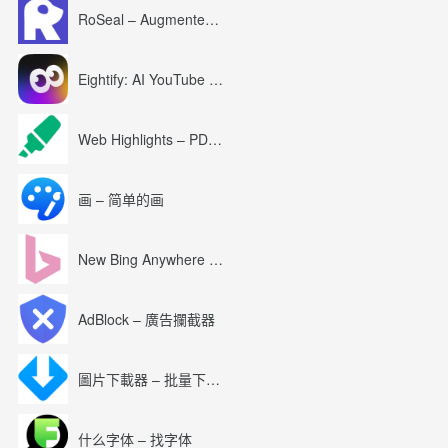
RoSeal – Augmented Roblox Experience
Eightify: AI YouTube Summary with ChatGPT
Web Highlights – PDF & Web Highlighter
画 – 简单的画
New Bing Anywhere (Bing Chat GPT-4)
AdBlock – 廣告攔截器
圖片下載器 – 批量下載圖片
什么字体 – 找字体