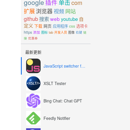
google
插件
单击
com
扩展
浏览器
视频
网站
github
搜索
web
youtube
自
定义
下载
网页
应用程序
css
选项卡
https
添加
图标
tab
开发人员
图像
右键
链
接
优惠券
最新更新
JavaScript switcher for SEO and development
XSLT Tester
Bing Chat: Chat GPT
Feedly Notifier