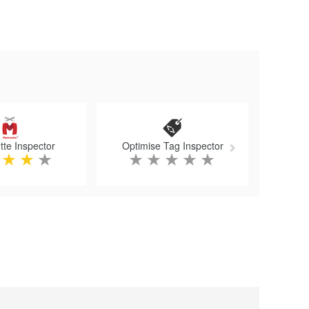
Next
tte Inspector
Optimise Tag Inspector
★
★
★
★
★
★
★
★