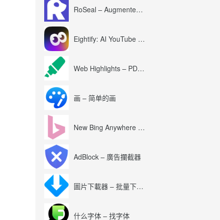
RoSeal – Augmented Roblox Experience
Eightify: AI YouTube Summary with ChatGPT
Web Highlights – PDF & Web Highlighter
画 – 简单的画
New Bing Anywhere (Bing Chat GPT-4)
AdBlock – 廣告攔截器
圖片下載器 – 批量下載圖片
什么字体 – 找字体