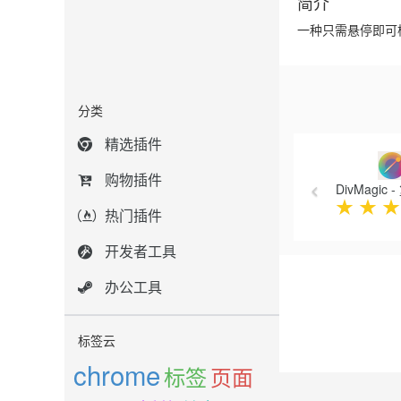
简介
一种只需悬停即可
分类
Previous
精选插件
购物插件
DivMagic
★
★
★
热门插件
开发者工具
办公工具
标签云
chrome
标签
页面