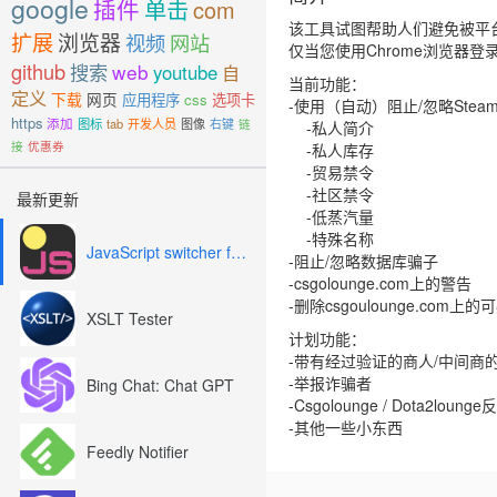
google
插件
单击
com
该工具试图帮助人们避免被平台
扩展
浏览器
视频
网站
仅当您使用Chrome浏览器
github
搜索
web
youtube
自
当前功能：
定义
下载
网页
应用程序
css
选项卡
-使用（自动）阻止/忽略Stea
https
添加
图标
tab
开发人员
图像
右键
链
-私人简介
接
优惠券
-私人库存
-贸易禁令
-社区禁令
最新更新
-低蒸汽量
-特殊名称
JavaScript switcher for SEO and development
-阻止/忽略数据库骗子
-csgolounge.com上的警告
-删除csgoulounge.com上
XSLT Tester
计划功能：
-带有经过验证的商人/中间商
-举报诈骗者
Bing Chat: Chat GPT
-Csgolounge / Dota2loung
-其他一些小东西
Feedly Notifier