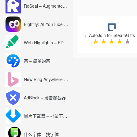
RoSeal – Augmented Roblox Experience
Previous
Eightify: AI YouTube Summary with ChatGPT
AutoJoin for SteamGifts
★
★
★
★
★
Web Highlights – PDF & Web Highlighter
画 – 简单的画
New Bing Anywhere (Bing Chat GPT-4)
AdBlock – 廣告攔截器
圖片下載器 – 批量下載圖片
什么字体 – 找字体