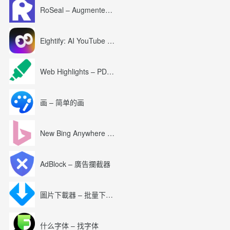
RoSeal – Augmented Roblox Experience
Eightify: AI YouTube Summary with ChatGPT
Web Highlights – PDF & Web Highlighter
画 – 简单的画
New Bing Anywhere (Bing Chat GPT-4)
AdBlock – 廣告攔截器
圖片下載器 – 批量下載圖片
什么字体 – 找字体