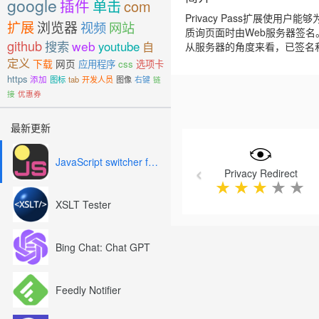
google
插件
单击
com
Privacy Pass扩展使用
扩展
浏览器
视频
网站
质询页面时由Web服务器签名
github
搜索
web
youtube
自
从服务器的角度来看，已签名
定义
下载
网页
应用程序
css
选项卡
https
添加
图标
tab
开发人员
图像
右键
链
接
优惠券
最新更新
Previous
JavaScript switcher for SEO and development
Privacy Redirect
★
★
★
★
★
XSLT Tester
Bing Chat: Chat GPT
Feedly Notifier